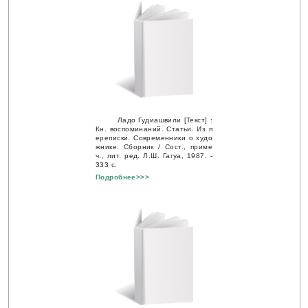
Ладо Гудиашвили [Текст] :
Кн. воспоминаний. Статьи. Из п
ереписки. Современники о худо
жнике: Сборник / Сост., приме
ч., лит. ред. Л.Ш. Гагуа, 1987. -
333 с.
Подробнее>>>