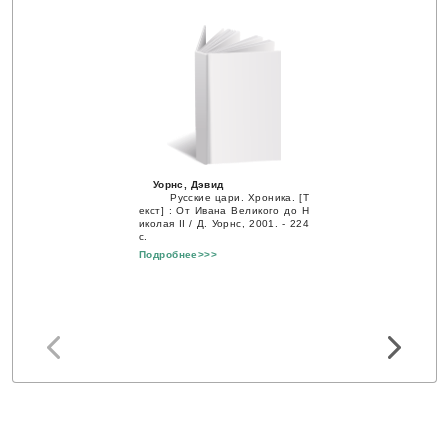
Уорнс, Дэвид
Русские цари. Хроника. [Т
екст] : От Ивана Великого до Н
иколая II / Д. Уорнс, 2001. - 224
с.
Подробнее>>>