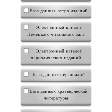
База данных ретро изданий
Электронный каталог
Немецкого читального зала
Электронный каталог
периодических изданий
База данных персоналий
База данных краеведческой
литературы