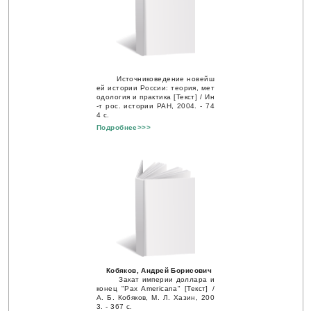
Источниковедение новейш
ей истории России: теория, мет
одология и практика [Текст] / Ин
-т рос. истории РАН, 2004. - 74
4 с.
Подробнее>>>
Кобяков, Андрей Борисович
Закат империи доллара и
конец "Pax Americana" [Текст] /
А. Б. Кобяков, М. Л. Хазин, 200
3. - 367 с.