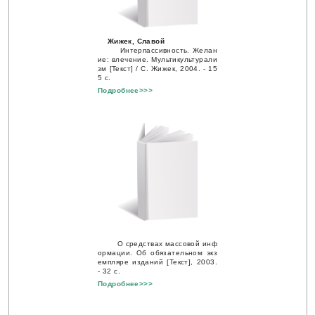
Жижек, Славой
Интерпассивность. Желан
ие: влечение. Мультикультурали
зм [Текст] / С. Жижек, 2004. - 15
5 с.
Подробнее>>>
О средствах массовой инф
ормации. Об обязательном экз
емпляре изданий [Текст], 2003.
- 32 с.
Подробнее>>>