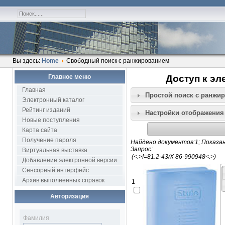
Вы здесь:
Home
Свободный поиск с ранжированием
Главное меню
Доступ к эл
Главная
Простой поиск c ранжи
Электронный каталог
Рейтинг изданий
Настройки отображения
Новые поступления
Карта сайта
Получение пароля
Найдено документов:1; Показан
Запрос:
Виртуальная выставка
Добавление электронной версии
Сенсорный интерфейс
Архив выполненных справок
1
Авторизация
Фамилия